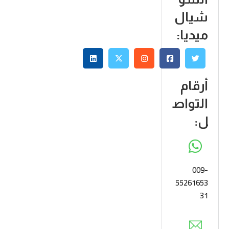
شيال
ميديا:
أرقام
التواص
ل:
009-
55261653
31